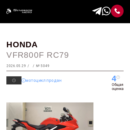
HONDA
VFR800F RC79
2026.05.29
№ 5049
4
мотоцикл продан
Общая
оценка