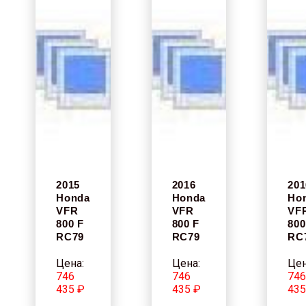
2015
2016
201
Honda
Honda
Ho
VFR
VFR
VF
800 F
800 F
800
RC79
RC79
RC
Цена:
Цена:
Цен
746
746
74
435 ₽
435 ₽
435