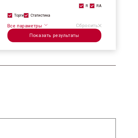
R
RA
Торги
Статистика
Сбросить
Все параметры
Показать результаты
2025.11.14 / / №7562