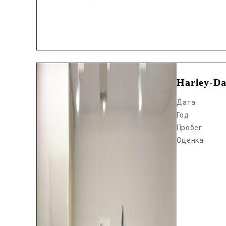
Harley-D
Дата
Год
Пробег
Оценка