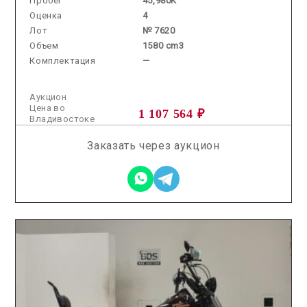
Пробег
45,980K
Оценка
4
Лот
№ 7620
Объем
1580 cm3
Комплектация
—
Аукцион
Цена во
1 107 564 ₽
Владивостоке
Заказать через аукцион
2026.07.22 / / №0238