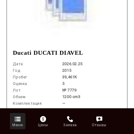
Ducati DUCATI DIAVEL
Дата
2026.02.25
Год
2015
Пробег
39,461K
Оценка
5
Лот
№ 7779
Объем
1200 cm3
Комплектация
—
Аукцион
Цена во
Меню
Цены
Заявка
Отзывы
908 687 ₽
Владивостоке