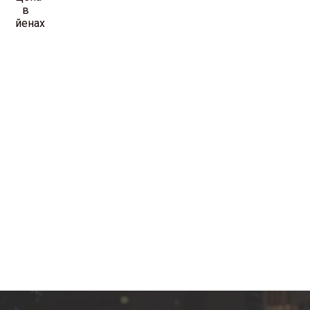
в
йенах