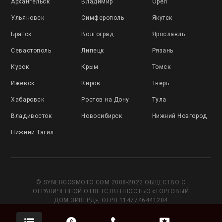
Архангельск
Владимир
Орёл
Ульяновск
Симферополь
Якутск
Братск
Волгоград
Ярославль
Севастополь
Липецк
Рязань
Курск
Крым
Томск
Ижевск
Киров
Тверь
Хабаровск
Ростов на Дону
Тула
Владивосток
Новосибирск
Нижний Новгород
Нижний Тагил
© SYNERGOSMOTO.COM 2008-2022 ОБЩЕСТВО С
ОГРАНИЧЕННОЙ ОТВЕТСТВЕННОСТЬЮ «ТОРГОВЫЙ
ДОМ ЗИВЕРД», ОГРН 1147746441204
Данный сайт носит исключительно информационный
характер и не является публичной офертой