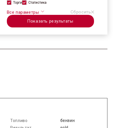
Торги
Статистика
Сбросить
Все параметры
Показать результаты
2026.07.08 / / №7702
Топливо
бензин
Результат
sold