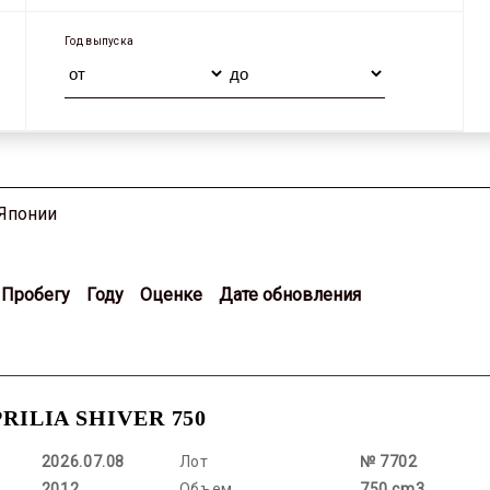
Год выпуска
 Японии
Пробегу
Году
Оценке
Дате обновления
APRILIA SHIVER 750
2026.07.08
Лот
№ 7702
2012
Объем
750 cm3